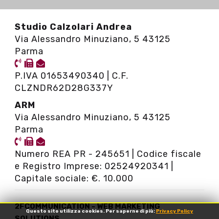
Studio Calzolari Andrea
Via Alessandro Minuziano, 5 43125
Parma
P.IVA 01653490340 | C.F.
CLZNDR62D28G337Y
ARM
Via Alessandro Minuziano, 5 43125
Parma
Numero REA PR - 245651 | Codice fiscale
e Registro Imprese: 02524920341 |
Capitale sociale: €. 10.000
2FCOMMUNICATION - WEB MARKETING
Questo sito utilizza cookies. Per saperne di più:
Privacy Policy
SOLUTIONS